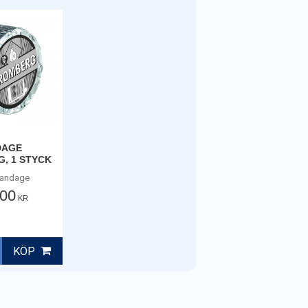
DAGE
, 1 STYCK
rbandage
,00
KR
KÖP
ill i favoriter