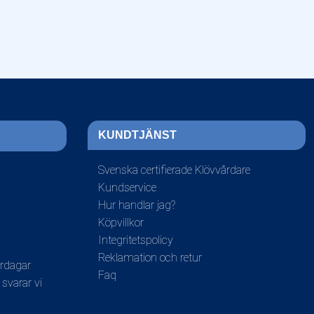
KUNDTJÄNST
Svenska certifierade Klövvårdare
Kundservice
Hur handlar jag?
Köpvillkor
Integritetspolicy
Reklamation och retur
ardagar
Faq
 svarar vi