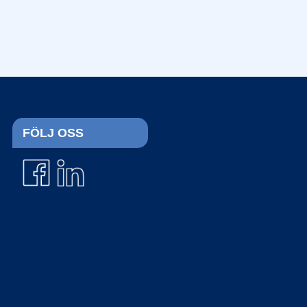
email
PRENUMERERA
FÖLJ OSS