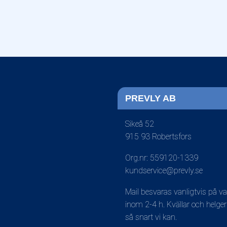
PREVLY AB
Sikeå 52
915 93 Robertsfors
Org.nr: 559120-1339
kundservice@prevly.se
Mail besvaras vanligtvis på v
inom 2-4 h. Kvällar och helger
så snart vi kan.