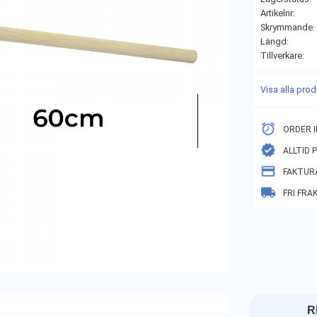
Artikelnr
Skrymmande
Längd
Tillverkare
Visa alla pro
ORDER I
ALLTID 
FAKTUR
FRI FRA
R