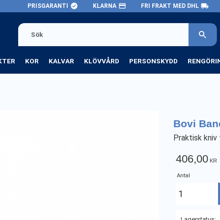
verified
payment
local_shipping
PRISGARANTI
KLARNA
FRI FRAKT MED DHL
KTER
KOR
KALVAR
KLÖVVÅRD
PERSONSKYDD
RENGÖRI
Bovi Ban
Praktisk kniv
406,00
KR
Antal
Lagerstatus