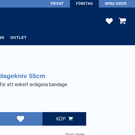
PRIVAT
FÖRETAG
MINA SIDOR
FAVORITER
KUNDV
NG
OUTLET
dagekniv 55cm
 för att enkelt avlägsna bandage
KÖP
Lägg till i favoriter
10 st i lager