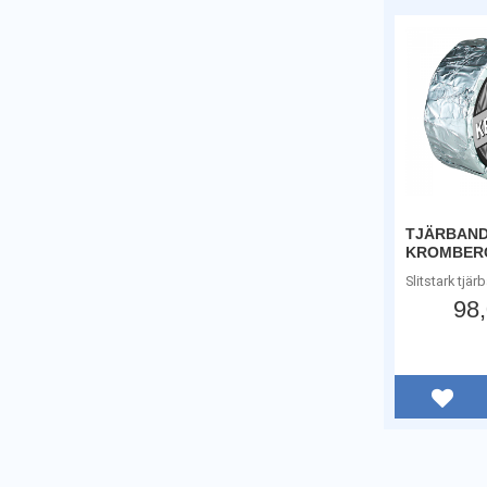
TJÄRBAN
KROMBERG
Slitstark tjä
98
Lägg t