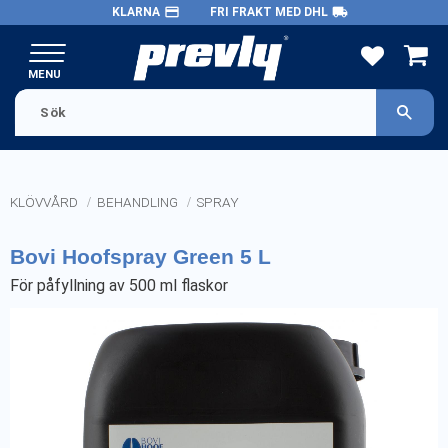
payment
local_shipping
KLARNA
FRI FRAKT MED DHL
Meny
FAVORITE
KUND
KLÖVVÅRD
BEHANDLING
SPRAY
Bovi Hoofspray Green 5 L
För påfyllning av 500 ml flaskor