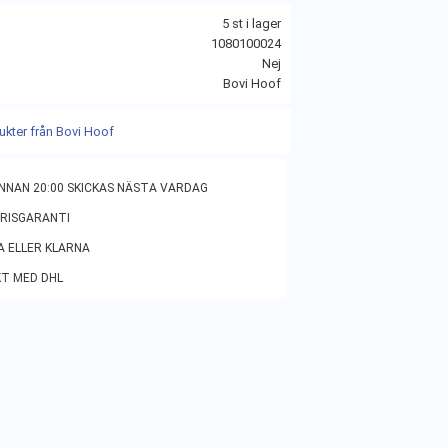
5 st i lager
1080100024
Nej
Bovi Hoof
dukter från Bovi Hoof
NNAN 20:00 SKICKAS NÄSTA VARDAG
PRISGARANTI
A ELLER KLARNA
KT MED DHL