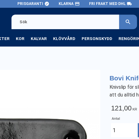
verified
payment
local_shipping
PRISGARANTI
KLARNA
FRI FRAKT MED DHL
KTER
KOR
KALVAR
KLÖVVÅRD
PERSONSKYDD
RENGÖRI
Bovi Knif
Knivslip för s
att du alltid 
121,00
KR
Antal