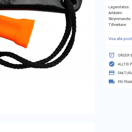
Lagerstatus
Artikelnr
Skrymmande
Tillverkare
Visa alla pro
ORDER I
ALLTID 
FAKTUR
FRI FRA