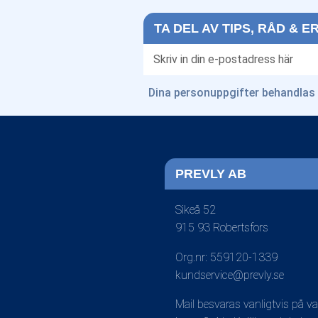
TA DEL AV TIPS, RÅD & 
Dina personuppgifter behandlas 
PREVLY AB
Sikeå 52
915 93 Robertsfors
Org.nr: 559120-1339
kundservice@prevly.se
Mail besvaras vanligtvis på v