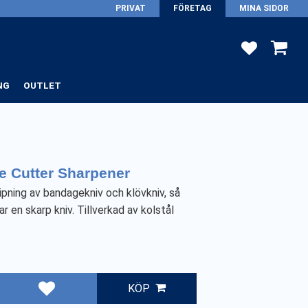
PRIVAT
FÖRETAG
MINA SIDOR
FAVORITER
KUNDV
NG
OUTLET
e Cutter Sharpener
lipning av bandagekniv och klövkniv, så
har en skarp kniv. Tillverkad av kolstål
KÖP
Lägg till i favoriter