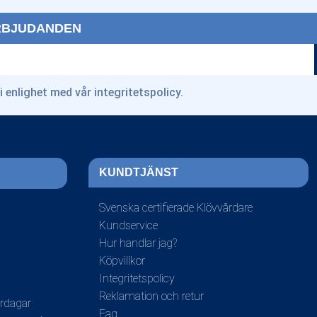
ERBJUDANDEN
i enlighet med vår
integritetspolicy
.
KUNDTJÄNST
Svenska certifierade Klövvårdare
Kundservice
Hur handlar jag?
Köpvillkor
Integritetspolicy
Reklamation och retur
ardagar
Faq