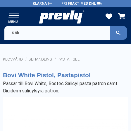
payment
local_shipping
KLARNA
FRI FRAKT MED DHL
Meny
FAVORITE
KUND
KLÖVVÅRD
BEHANDLING
PASTA - GEL
Bovi White Pistol, Pastapistol
Passar till Bovi White, Bostec Salicyl pasta patron samt
Digiderm salicylsyra patron.