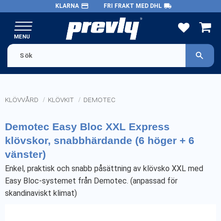
payment
local_shipping
KLARNA
FRI FRAKT MED DHL
Meny
FAVORITE
KUND
KLÖVVÅRD
KLÖVKIT
DEMOTEC
Demotec Easy Bloc XXL Express
klövskor, snabbhärdande (6 höger + 6
vänster)
Enkel, praktisk och snabb påsättning av klövsko XXL med
Easy Bloc-systemet från Demotec. (anpassad för
skandinaviskt klimat)