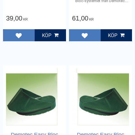
Bloc-systemet från Demotec.
Storlek 13 cm
39,00
61,00
KR
KR
KÖP
KÖP
Lägg till i favoriter
Lägg till i favoriter
Demotec Easy Bloc
Demotec Easy Bloc