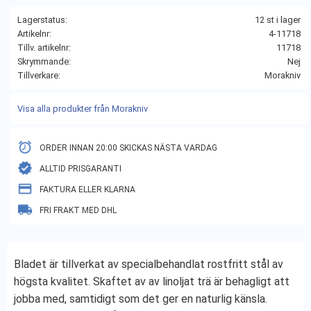
Lagerstatus
12 st i lager
Artikelnr
4-11718
Tillv. artikelnr
11718
Skrymmande
Nej
Tillverkare
Morakniv
Visa alla produkter från Morakniv
ORDER INNAN 20:00 SKICKAS NÄSTA VARDAG
ALLTID PRISGARANTI
FAKTURA ELLER KLARNA
FRI FRAKT MED DHL
Bladet är tillverkat av specialbehandlat rostfritt stål av
högsta kvalitet. Skaftet av av linoljat trä är behagligt att
jobba med, samtidigt som det ger en naturlig känsla.