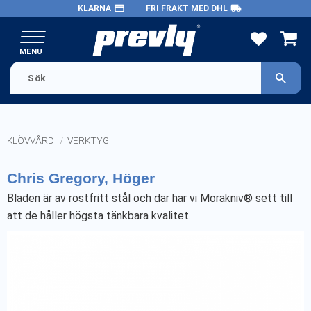
payment
local_shipping
KLARNA
FRI FRAKT MED DHL
Meny
FAVORITE
KUND
KLÖVVÅRD
VERKTYG
Chris Gregory, Höger
Bladen är av rostfritt stål och där har vi Morakniv® sett till
att de håller högsta tänkbara kvalitet.