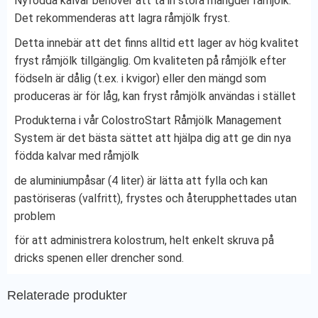
Nyfödda kalvar behöver att ta in stora mängder råmjölk.
Det rekommenderas att lagra råmjölk fryst.
Detta innebär att det finns alltid ett lager av hög kvalitet
fryst råmjölk tillgänglig. Om kvaliteten på råmjölk efter
födseln är dålig (t.ex. i kvigor) eller den mängd som
produceras är för låg, kan fryst råmjölk användas i stället
Produkterna i vår ColostroStart Råmjölk Management
System är det bästa sättet att hjälpa dig att ge din nya
födda kalvar med råmjölk
de aluminiumpåsar (4 liter) är lätta att fylla och kan
pastöriseras (valfritt), frystes och återupphettades utan
problem
för att administrera kolostrum, helt enkelt skruva på
dricks spenen eller drencher sond.
Relaterade produkter