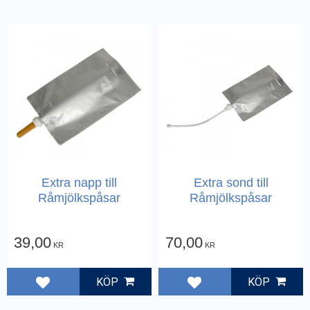
Extra napp till
Extra sond till
Råmjölkspåsar
Råmjölkspåsar
39,00
70,00
KR
KR
KÖP
KÖP
Lägg till i favoriter
Lägg till i favoriter