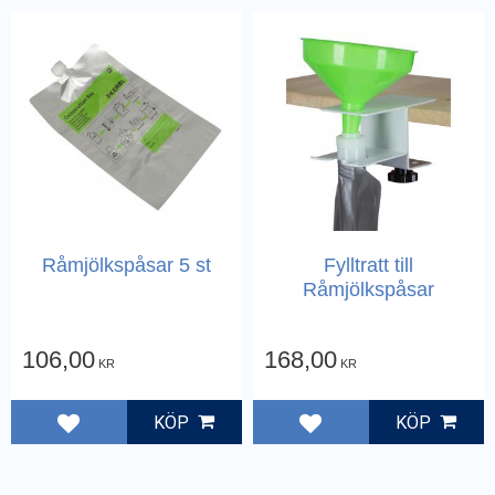
Råmjölkspåsar 5 st
Fylltratt till
Råmjölkspåsar
106,00
168,00
KR
KR
KÖP
KÖP
Lägg till i favoriter
Lägg till i favoriter