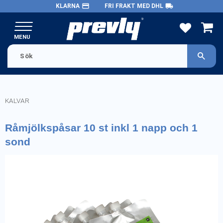
payment
local_shipping
KLARNA
FRI FRAKT MED DHL
Meny
FAVORITE
KUND
KALVAR
Råmjölkspåsar 10 st inkl 1 napp och 1
sond