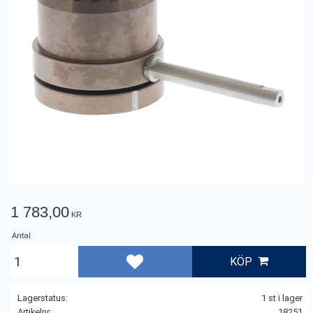
1 783,00
KR
Antal
KÖP
Lägg till i favoriter
Lagerstatus
1 st i lager
Artikelnr
18251