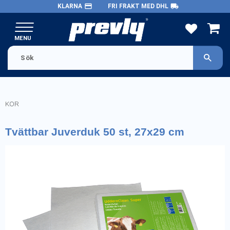
payment
local_shipping
KLARNA
FRI FRAKT MED DHL
Meny
FAVORITE
KUND
KOR
Tvättbar Juverduk 50 st, 27x29 cm