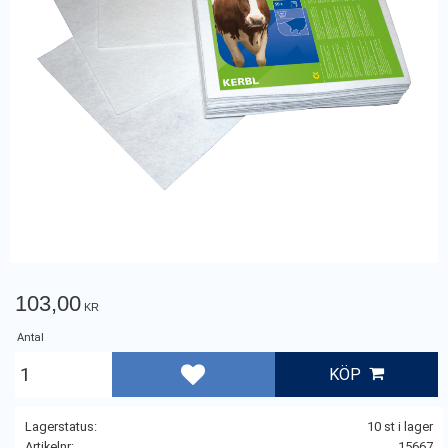
103,00
KR
Antal
KÖP
Lägg till i favoriter
Lagerstatus
10 st i lager
Artikelnr
15667