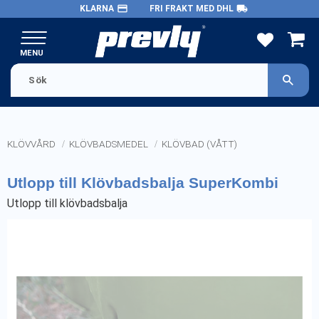
payment
local_shipping
KLARNA
FRI FRAKT MED DHL
Meny
FAVORITE
KUND
KLÖVVÅRD
KLÖVBADSMEDEL
KLÖVBAD (VÅTT)
Utlopp till Klövbadsbalja SuperKombi
Utlopp till klövbadsbalja