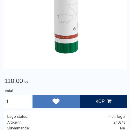
110,00
KR
Antal
KÖP
Lägg till i favoriter
Lagerstatus
4 st i lager
Artikelnr
240313
Skrymmande
Nej