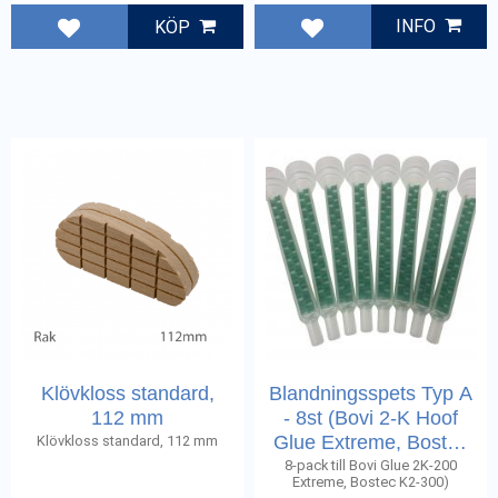
INFO
KÖP
Lägg till i favoriter
Lägg till i favoriter
Klövkloss standard,
Blandningsspets Typ A
112 mm
- 8st (Bovi 2-K Hoof
Glue Extreme, Bostec
Klövkloss standard, 112 mm
K2-300)
8-pack till Bovi Glue 2K-200
Extreme, Bostec K2-300)