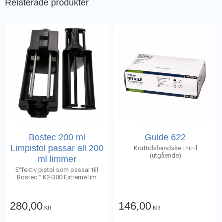
Relaterade produkter
Bostec 200 ml
Guide 622
Limpistol passar all 200
Korttidshandske i nitril
(utgående)
ml limmer
Effektiv pistol som passar till
Bostec™ K2-300 Extreme lim
280,00
146,00
KR
KR