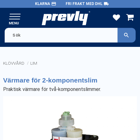
payment
local_shipping
KLARNA
FRI FRAKT MED DHL
Meny
FAVORITE
KUND
KLÖVVÅRD
LIM
Värmare för 2-komponentslim
Praktisk värmare för två-komponentslimmer.