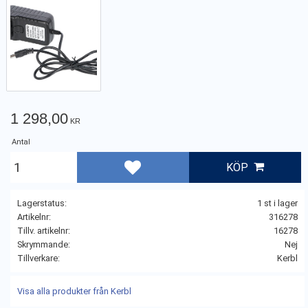
1 298,00
KR
Antal
KÖP
Lägg till i favoriter
Lagerstatus
1 st i lager
Artikelnr
316278
Tillv. artikelnr
16278
Skrymmande
Nej
Tillverkare
Kerbl
Visa alla produkter från Kerbl