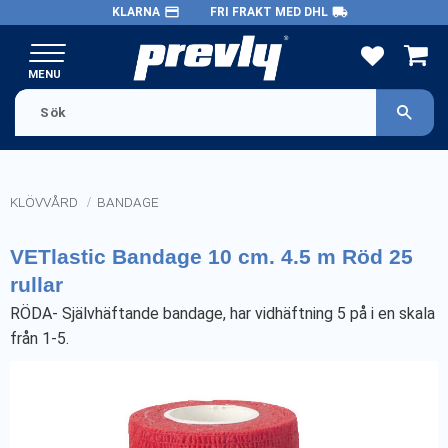
payment
local_shipping
KLARNA
FRI FRAKT MED DHL
Meny
FAVORITE
KUND
KLÖVVÅRD
BANDAGE
VETlastic Bandage 10 cm. 4.5 m Röd 25
rullar
RÖDA- Självhäftande bandage, har vidhäftning 5 på i en skala
från 1-5.