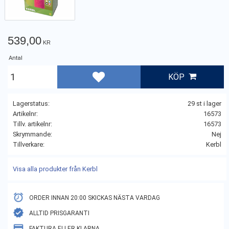
539,00
KR
Antal
KÖP
Lägg till i favoriter
Lagerstatus
29 st i lager
Artikelnr
16573
Tillv. artikelnr
16573
Skrymmande
Nej
Tillverkare
Kerbl
Visa alla produkter från Kerbl
ORDER INNAN 20:00 SKICKAS NÄSTA VARDAG
ALLTID PRISGARANTI
FAKTURA ELLER KLARNA