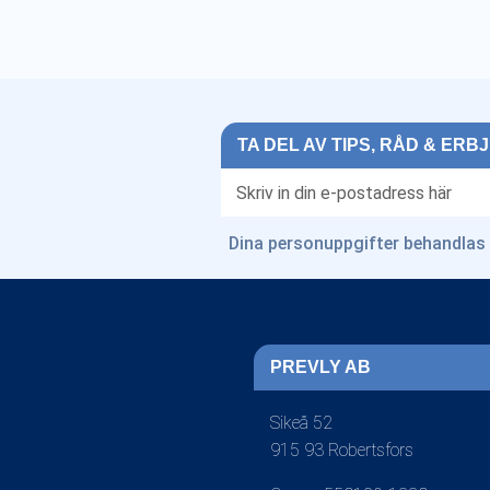
TA DEL AV TIPS, RÅD & ER
Dina personuppgifter behandlas 
PREVLY AB
Sikeå 52
915 93 Robertsfors