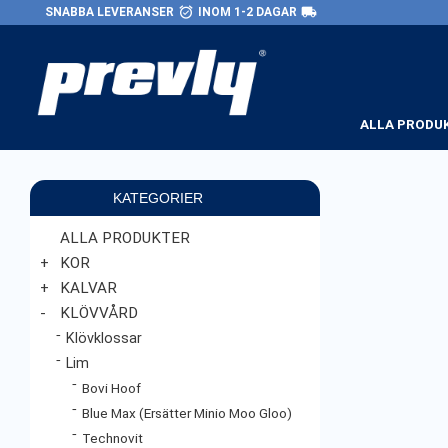
alarm_on
local_shipping
SNABBA LEVERANSER
INOM 1-2 DAGAR
ALLA PRODU
KATEGORIER
ALLA PRODUKTER
KOR
KALVAR
KLÖVVÅRD
Klövklossar
Lim
Bovi Hoof
Blue Max (Ersätter Minio Moo Gloo)
Technovit