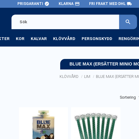
verified
payment
local_shipping
PRISGARANTI
KLARNA
FRI FRAKT MED DHL
KTER
KOR
KALVAR
KLÖVVÅRD
PERSONSKYDD
RENGÖRI
BLUE MAX (ERSÄTTER MINIO M
KLÖVVÅRD
LIM
BLUE MAX (ERSÄTTER M
Välj sortering