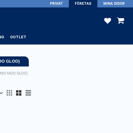
PRIVAT
FÖRETAG
MINA SIDOR
FAVORITER
KUNDV
NG
OUTLET
OO GLOO)
INIO MOO GLOO)
Välj visningsvy