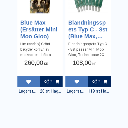
Blue Max
Blandningssp
(Ersätter Mini
ets Typ C - 8st
Moo Gloo)
(Blue Max,
Technobase
Lim (snabb) Grönt
Blandningsspets Typ C
2CB, Bovi 2K-
betyder kör! En av
- 8st passar Mini Moo
marknadens bästa
Gloo, Technobase 2CB
Glue Extreme
limmer!
och Bovi Glue
260,00
108,00
& Fast)
KR
KR
Fast&Standard)
KÖP
KÖP
Lägg till i favoriter
Lägg till i favoriter
Lagerstatus
28 st i lager
Lagerstatus
119 st i lager