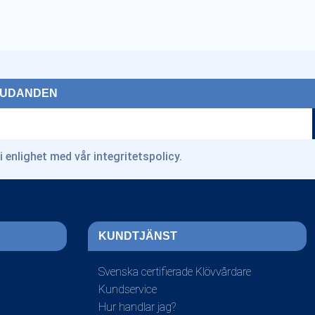
BJUDANDEN
i enlighet med vår
integritetspolicy
.
KUNDTJÄNST
Svenska certifierade Klövvårdare
Kundservice
Hur handlar jag?