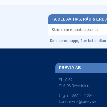
TA DEL AV TIPS, RÅD & ER
Dina personuppgifter behandlas 
PREVLY AB
Sikeå 52
915 93 Robertsfors
Org.nr: 559120-1339
kundservice@prevly.se