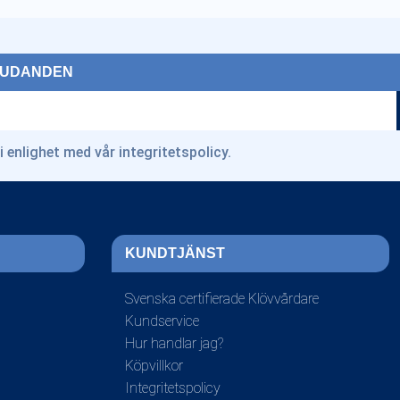
BJUDANDEN
i enlighet med vår
integritetspolicy
.
KUNDTJÄNST
Svenska certifierade Klövvårdare
Kundservice
Hur handlar jag?
Köpvillkor
Integritetspolicy