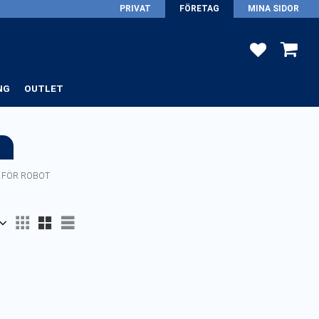
PRIVAT
FÖRETAG
MINA SIDOR
FAVORITER
KUNDV
NG
OUTLET
 FÖR ROBOT
Välj visningsvy