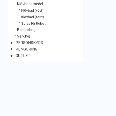
Klövbadsmedel
Klövbad (vått)
Klövbad (torrt)
Spray för Robot
Behandling
Verktyg
PERSONSKYDD
RENGÖRING
OUTLET