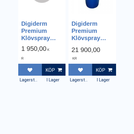
Digiderm
Digiderm
Premium
Premium
Klövspray
Klövspray
15% för robot
15% för robot
1 950,00
21 900,00
K
- 15L
- 200L i fat
R
KR
KÖP
KÖP
Lägg till i favoriter
Lägg till i favoriter
Lagerstatus
I Lager
Lagerstatus
I Lager