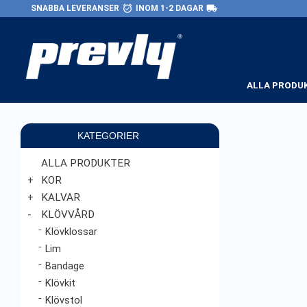
alarm_on
local_shipping
SNABBA LEVERANSER
INOM 1-2 DAGAR
ALLA PRODU
KATEGORIER
ALLA PRODUKTER
KOR
KALVAR
KLÖVVÅRD
Klövklossar
Lim
Bandage
Klövkit
Klövstol