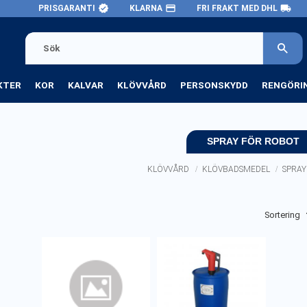
verified
payment
local_shipping
PRISGARANTI
KLARNA
FRI FRAKT MED DHL
KTER
KOR
KALVAR
KLÖVVÅRD
PERSONSKYDD
RENGÖRI
SPRAY FÖR ROBOT
KLÖVVÅRD
KLÖVBADSMEDEL
SPRAY
Välj sortering